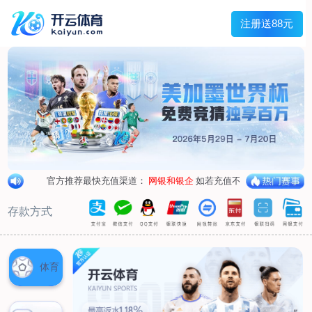
首页
关于我们
企业概况
荣誉资质
合作伙伴
产品中心
烤箱纸
蜡纸
防油纸
蛋糕杯纸
糖果包装纸
汉堡包装纸
蒸笼纸
包肉纸
吸油纸
新闻展示
公司新闻
行业资讯