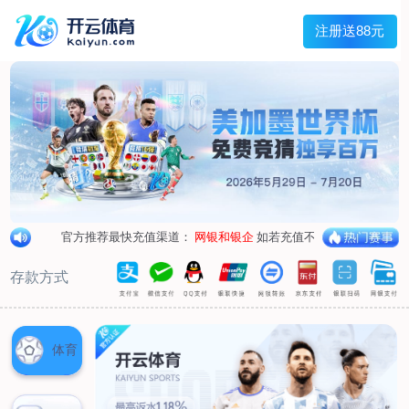
首页
关于我们
企业概况
荣誉资质
合作伙伴
产品中心
烤箱纸
蜡纸
防油纸
蛋糕杯纸
糖果包装纸
汉堡包装纸
蒸笼纸
包肉纸
吸油纸
新闻展示
公司新闻
行业资讯