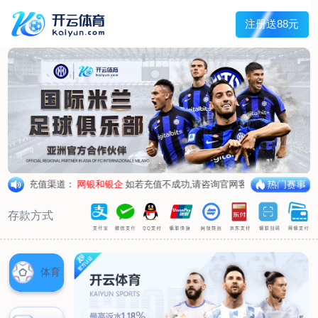
首页
关于我们
企业概况
荣誉资质
合作伙伴
产品中心
烤箱纸
蜡纸
防油纸
蛋糕杯纸
糖果包装纸
汉堡包装纸
蒸笼纸
包肉纸
吸油纸
新闻展示
公司新闻
行业资讯