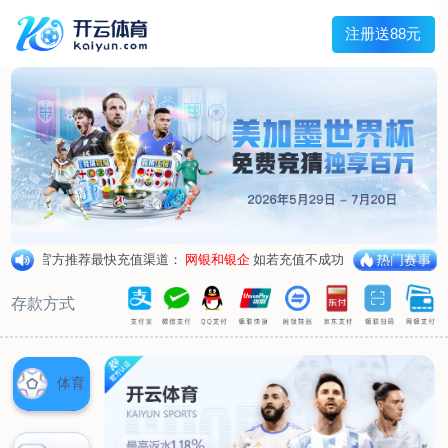
首页
关于我们
企业概况
荣誉资质
合作伙伴
产品中心
烤箱纸
蜡纸
防油纸
蛋糕杯纸
糖果包装纸
汉堡包装纸
蒸笼纸
包肉纸
吸油纸
新闻展示
公司新闻
行业资讯