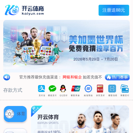
首页
关于我们
企业概况
荣誉资质
合作伙伴
产品中心
烤箱纸
蜡纸
防油纸
蛋糕杯纸
糖果包装纸
汉堡包装纸
蒸笼纸
包肉纸
吸油纸
新闻展示
公司新闻
行业资讯