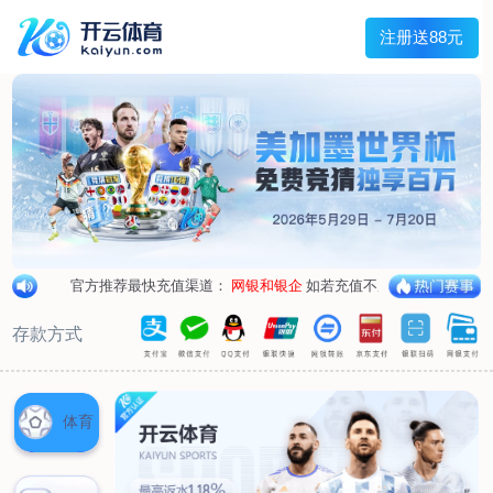
首页
关于我们
企业概况
荣誉资质
合作伙伴
产品中心
烤箱纸
蜡纸
防油纸
蛋糕杯纸
糖果包装纸
汉堡包装纸
蒸笼纸
包肉纸
吸油纸
新闻展示
公司新闻
行业资讯