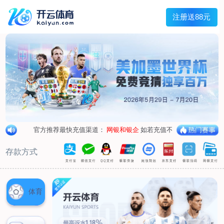
首页
关于我们
企业概况
荣誉资质
合作伙伴
产品中心
烤箱纸
蜡纸
防油纸
蛋糕杯纸
糖果包装纸
汉堡包装纸
蒸笼纸
包肉纸
吸油纸
新闻展示
公司新闻
行业资讯