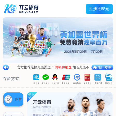
首页
关于我们
企业概况
荣誉资质
合作伙伴
产品中心
烤箱纸
蜡纸
防油纸
蛋糕杯纸
糖果包装纸
汉堡包装纸
蒸笼纸
包肉纸
吸油纸
新闻展示
公司新闻
行业资讯