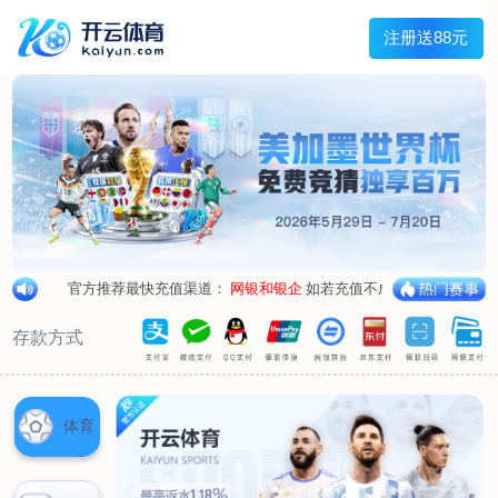
首页
关于我们
企业概况
荣誉资质
合作伙伴
产品中心
烤箱纸
蜡纸
防油纸
蛋糕杯纸
糖果包装纸
汉堡包装纸
蒸笼纸
包肉纸
吸油纸
新闻展示
公司新闻
行业资讯