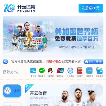
首页
关于我们
企业概况
荣誉资质
合作伙伴
产品中心
烤箱纸
蜡纸
防油纸
蛋糕杯纸
糖果包装纸
汉堡包装纸
蒸笼纸
包肉纸
吸油纸
新闻展示
公司新闻
行业资讯