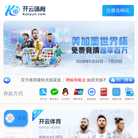
首页
关于我们
企业概况
荣誉资质
合作伙伴
产品中心
烤箱纸
蜡纸
防油纸
蛋糕杯纸
糖果包装纸
汉堡包装纸
蒸笼纸
包肉纸
吸油纸
新闻展示
公司新闻
行业资讯